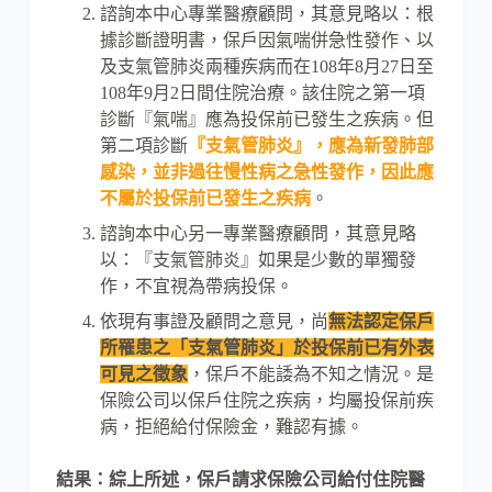
諮詢本中心專業醫療顧問，其意見略以：根
據診斷證明書，保戶因氣喘併急性發作、以
及支氣管肺炎兩種疾病而在108年8月27日至
108年9月2日間住院治療。該住院之第一項
診斷『氣喘』應為投保前已發生之疾病。但
第二項診斷
『支氣管肺炎』，應為新發肺部
感染，並非過往慢性病之急性發作，因此應
不屬於投保前已發生之疾病
。
諮詢本中心另一專業醫療顧問，其意見略
以：『支氣管肺炎』如果是少數的單獨發
作，不宜視為帶病投保。
依現有事證及顧問之意見，尚
無法認定保戶
所罹患之「支氣管肺炎」於投保前已有外表
可見之徵象
，保戶不能諉為不知之情況。是
保險公司以保戶住院之疾病，均屬投保前疾
病，拒絕給付保險金，難認有據。
結果：綜上所述，保戶請求保險公司給付住院醫