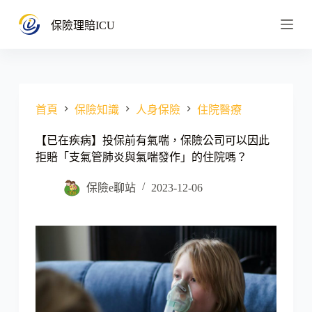
跳
保險理賠ICU
至
主
要
內
容
首頁
保險知識
人身保險
住院醫療
【已在疾病】投保前有氣喘，保險公司可以因此
拒賠「支氣管肺炎與氣喘發作」的住院嗎？
保險e聊站
2023-12-06