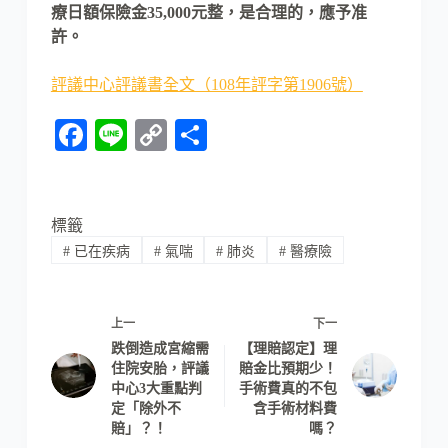
療日額保險金35,000元整，是合理的，應予准
許。
評議中心評議書全文（108年評字第1906號）
Fa
Li
C
分
ce
ne
op
享
bo
y
ok
Li
標籤
#
已在疾病
#
氣喘
#
肺炎
#
醫療險
nk
上一
下一
跌倒造成宮縮需
【理賠認定】理
住院安胎，評議
賠金比預期少！
中心3大重點判
手術費真的不包
定「除外不
含手術材料費
賠」？！
嗎？