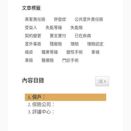
文章標籤
乘客責任險
併發症
公共意外責任險
受益人
失能等級
失能險
契約變更
實支實付
已在疾病
意外事故
殘廢險
理賠
理賠認定
癌症
職業等級
變性手術
車禍
車險
醫療險
門診手術
內容目錄
Toggle Table of Cont
保戶：
保險公司：
評議中心：