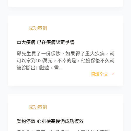
肝
賠
救
償
父-
保
成功案例
險
法
30
重大疾病-已在疾病認定爭議
條
適
邱先生買了一份保險，如果得了重大疾病，就
用
可以拿到100萬元。不幸的是，他投保後不久就
爭
被診斷出口腔癌，需…
議
閱讀全文
重
大
疾
病-
已
成功案例
在
疾
病
契約停效-心肌梗塞後仍成功復效
認