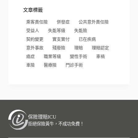
文章標籤
乘客責任險
併發症
公共意外責任險
受益人
失能等級
失能險
契約變更
實支實付
已在疾病
意外事故
殘廢險
理賠
理賠認定
癌症
職業等級
變性手術
車禍
車險
醫療險
門診手術
保險理賠ICU
拒絕保險黃牛，不成功免費！