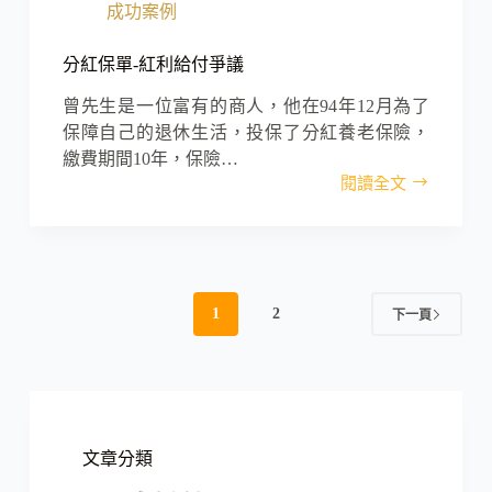
成功案例
禍
財
損
分紅保單-紅利給付爭議
和
解
曾先生是一位富有的商人，他在94年12月為了
保障自己的退休生活，投保了分紅養老保險，
繳費期間10年，保險…
閱讀全文
分
紅
保
單-
紅
利
1
2
下一頁
給
付
爭
議
文章分類