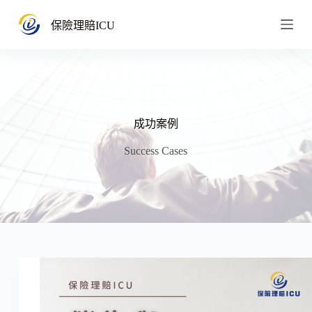
跳
保險理賠ICU
至
主
要
內
容
成功案例
Success Cases