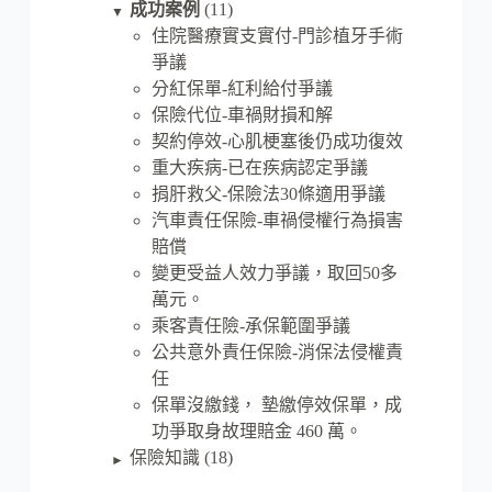
成功案例
(11)
▼
住院醫療實支實付-門診植牙手術
爭議
分紅保單-紅利給付爭議
保險代位-車禍財損和解
契約停效-心肌梗塞後仍成功復效
重大疾病-已在疾病認定爭議
捐肝救父-保險法30條適用爭議
汽車責任保險-車禍侵權行為損害
賠償
變更受益人效力爭議，取回50多
萬元。
乘客責任險-承保範圍爭議
公共意外責任保險-消保法侵權責
任
保單沒繳錢， 墊繳停效保單，成
功爭取身故理賠金 460 萬。
保險知識
(18)
►