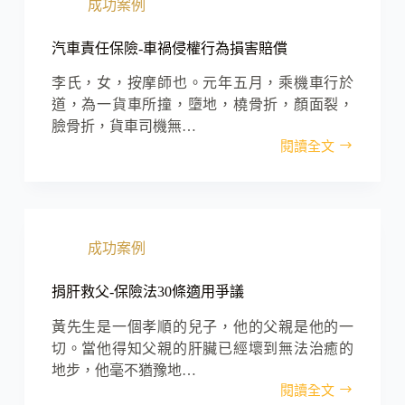
成功案例
效
力
爭
汽車責任保險-車禍侵權行為損害賠償
議，
取
李氏，女，按摩師也。元年五月，乘機車行於
回
道，為一貨車所撞，墮地，橈骨折，顏面裂，
50
臉骨折，貨車司機無…
多
閱讀全文
萬
汽
元。
車
責
任
保
成功案例
險-
車
禍
捐肝救父-保險法30條適用爭議
侵
權
黃先生是一個孝順的兒子，他的父親是他的一
行
切。當他得知父親的肝臟已經壞到無法治癒的
為
地步，他毫不猶豫地…
損
閱讀全文
捐
害