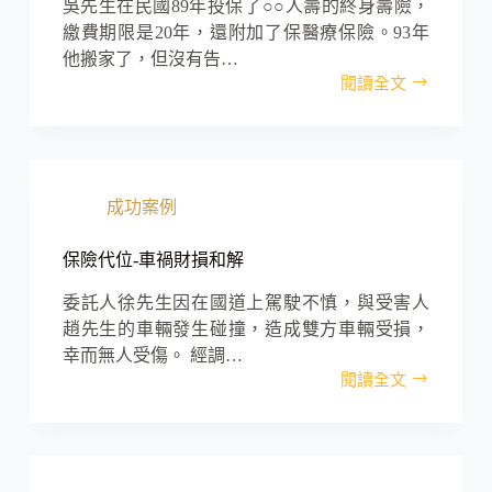
定
吳先生在民國89年投保了○○人壽的終身壽險，
爭
繳費期限是20年，還附加了保醫療保險。93年
議
他搬家了，但沒有告…
閱讀全文
契
約
停
效-
心
成功案例
肌
梗
塞
保險代位-車禍財損和解
後
仍
委託人徐先生因在國道上駕駛不慎，與受害人
成
趙先生的車輛發生碰撞，造成雙方車輛受損，
功
幸而無人受傷。 經調…
復
閱讀全文
保
效
險
代
位-
車