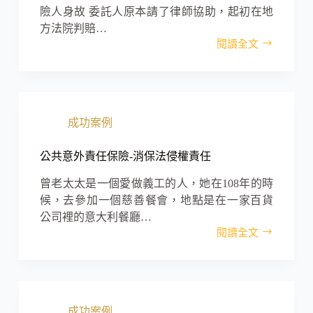
險人身故 委託人原本請了律師協助，起初在地
方法院判賠…
閱讀全文
保
單
沒
繳
錢，
成功案例
墊
繳
停
公共意外責任保險-消保法侵權責任
效
保
曾老太太是一個愛做義工的人，她在108年的時
單，
候，去參加一個慈善餐會，地點是在一家百貨
成
公司裡的意大利餐廳…
功
閱讀全文
公
爭
共
取
意
身
外
故
責
理
成功案例
任