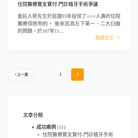
住院醫療實支實付-門診植牙手術爭議
委託人蔡先生於民國93年投保了○○○人壽的住院
醫療保險附約。 後來因為左下第一、二大臼齒
的問題，於107年11…
閱讀全文
住
院
醫
療
實
支
1
2
上一頁
實
付-
門
診
植
牙
文章分類
手
術
成功案例
(11)
▼
爭
住院醫療實支實付-門診植牙手術
議