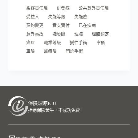
乘客責任險
併發症
公共意外責任險
受益人
失能等級
失能險
契約變更
實支實付
已在疾病
意外事故
殘廢險
理賠
理賠認定
癌症
職業等級
變性手術
車禍
車險
醫療險
門診手術
保險理賠ICU
拒絕保險黃牛，不成功免費！
contact@claimicu.com