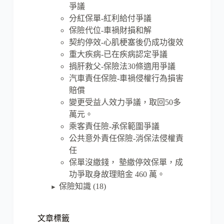
爭議
分紅保單-紅利給付爭議
保險代位-車禍財損和解
契約停效-心肌梗塞後仍成功復效
重大疾病-已在疾病認定爭議
捐肝救父-保險法30條適用爭議
汽車責任保險-車禍侵權行為損害
賠償
變更受益人效力爭議，取回50多
萬元。
乘客責任險-承保範圍爭議
公共意外責任保險-消保法侵權責
任
保單沒繳錢， 墊繳停效保單，成
功爭取身故理賠金 460 萬。
保險知識
(18)
►
文章標籤