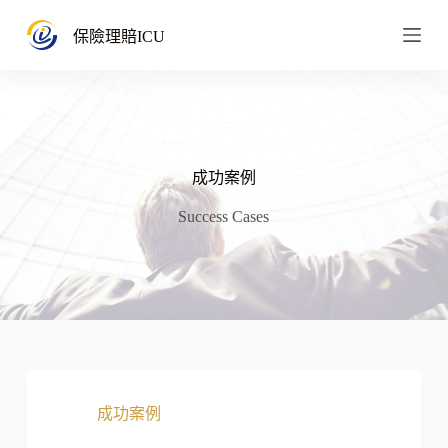
跳
保險理賠ICU
至
主
要
內
容
成功案例
Success Cases
成功案例