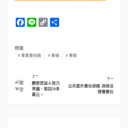
Fa
Li
C
分
ce
ne
op
享
bo
y
ok
Li
標籤
#
乘客責任險
#
車禍
#
車險
nk
上一
下一
變更受益人效力
公共意外責任保險-消保法
爭議，取回50多
侵權責任
萬元。