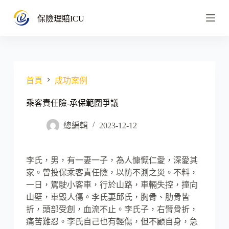
跳
保險理賠ICU
至
主
要
內
容
首頁
成功案例
乘客責任險-承保範圍爭議
總編輯
2023-12-12
李氏，男，有一妻一子，為人慷慨仁愛，深愛其
家。曾投保乘客責任險，以防不測之災。不料，
一日，駕駛小客車，行於山路，車輛失控，撞向
山壁，車毀人傷。李氏妻邱氏，胸骨、肋骨皆
折，頭部受創，血流不止。李氏子，右臂骨折，
痛苦難忍。李氏自己也有輕傷，但不顧自身，急