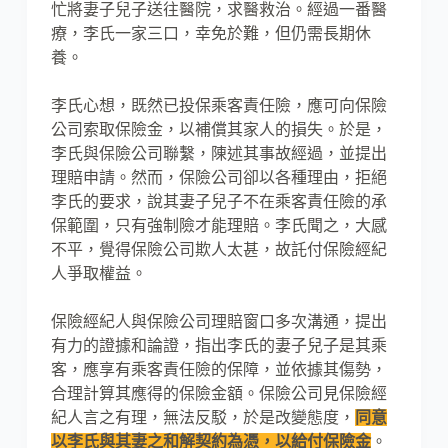
忙將妻子兒子送往醫院，求醫救治。經過一番醫
療，李氏一家三口，幸免於難，但仍需長期休
養。
李氏心想，既然已投保乘客責任險，應可向保險
公司索取保險金，以補償其家人的損失。於是，
李氏與保險公司聯繫，陳述其事故經過，並提出
理賠申請。然而，保險公司卻以各種理由，拒絕
李氏的要求，說其妻子兒子不在乘客責任險的承
保範圍，只有強制險才能理賠。李氏聞之，大感
不平，覺得保險公司欺人太甚，故託付保險經紀
人爭取權益。
保險經紀人與保險公司理賠窗口多次溝通，提出
有力的證據和論證，指出李氏的妻子兒子是其乘
客，應享有乘客責任險的保障，並依據其傷勢，
合理計算其應得的保險金額。保險公司見保險經
紀人言之有理，無法反駁，於是改變態度，
同意
以李氏與其妻之和解契約為憑，以給付保險金
。