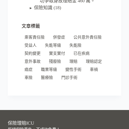
功爭取身故理賠金 460 萬。
保險知識
(18)
►
文章標籤
乘客責任險
併發症
公共意外責任險
受益人
失能等級
失能險
契約變更
實支實付
已在疾病
意外事故
殘廢險
理賠
理賠認定
癌症
職業等級
變性手術
車禍
車險
醫療險
門診手術
保險理賠ICU