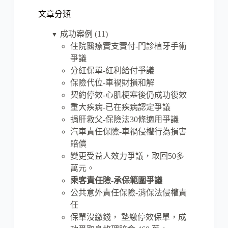
文章分類
成功案例
(11)
▼
住院醫療實支實付-門診植牙手術
爭議
分紅保單-紅利給付爭議
保險代位-車禍財損和解
契約停效-心肌梗塞後仍成功復效
重大疾病-已在疾病認定爭議
捐肝救父-保險法30條適用爭議
汽車責任保險-車禍侵權行為損害
賠償
變更受益人效力爭議，取回50多
萬元。
乘客責任險-承保範圍爭議
公共意外責任保險-消保法侵權責
任
保單沒繳錢， 墊繳停效保單，成