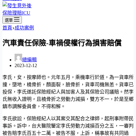
保險理賠ICU
選單
首頁
成功案例
汽車責任保險-車禍侵權行為損害賠償
總編輯
2023-12-12
李氏，女，按摩師也。元年五月，乘機車行於道，為一貨車所
撞，墮地，橈骨折，顏面裂，臉骨折，貨車司機無恙。貨車已
投保，李氏遂託保險經紀人與加害人及其保險公司議賠。然李
氏無收入證明，且橈骨折之勞動力減損，雙方不一，於是至鄉
鎮市調解委員會，不得和解。
李氏欲訟，保險經紀人以其案交其配合之律師，起刑事附帶民
事訴。訴中，台大醫院鑒定李氏勞動力減損百分之五，一審判
被告賠李氏百五十二萬。被告不服，上訴，稱事故有共同過