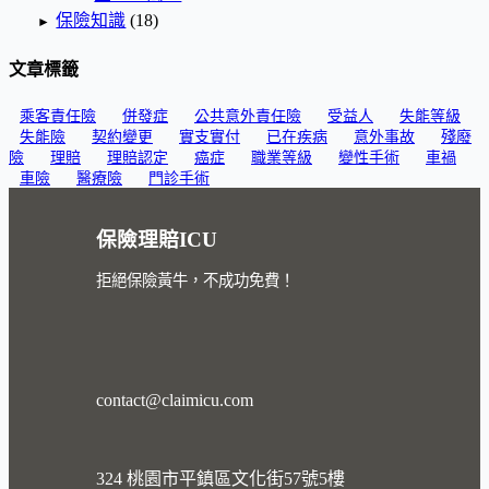
保險知識
(18)
►
文章標籤
乘客責任險
併發症
公共意外責任險
受益人
失能等級
失能險
契約變更
實支實付
已在疾病
意外事故
殘廢
險
理賠
理賠認定
癌症
職業等級
變性手術
車禍
車險
醫療險
門診手術
保險理賠ICU
拒絕保險黃牛，不成功免費！
contact@claimicu.com
324 桃園市平鎮區文化街57號5樓