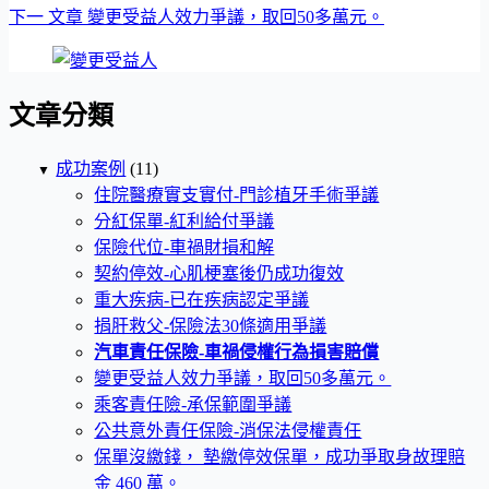
下一
文章
變更受益人效力爭議，取回50多萬元。
文章分類
成功案例
(11)
▼
住院醫療實支實付-門診植牙手術爭議
分紅保單-紅利給付爭議
保險代位-車禍財損和解
契約停效-心肌梗塞後仍成功復效
重大疾病-已在疾病認定爭議
捐肝救父-保險法30條適用爭議
汽車責任保險-車禍侵權行為損害賠償
變更受益人效力爭議，取回50多萬元。
乘客責任險-承保範圍爭議
公共意外責任保險-消保法侵權責任
保單沒繳錢， 墊繳停效保單，成功爭取身故理賠
金 460 萬。