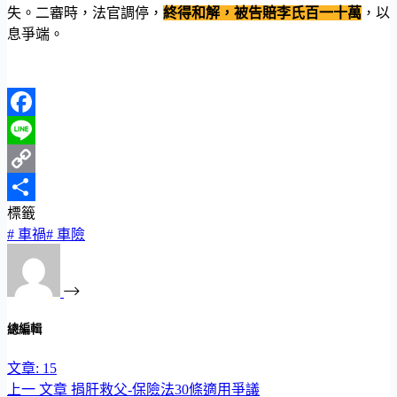
失。二審時，法官調停，
終得和解，被告賠李氏百一十萬
，以
息爭端。
Facebook
Line
Copy
標籤
Link
分
#
車禍
#
車險
享
總編輯
文章: 15
上一
文章
捐肝救父-保險法30條適用爭議