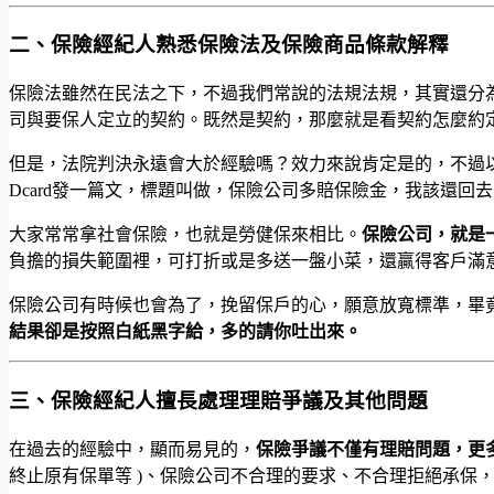
二、保險經紀人熟悉保險法及保險商品條款解釋
保險法雖然在民法之下，不過我們常說的法規法規，其實還分
司與要保人定立的契約。既然是契約，那麼就是看契約怎麼約
但是，法院判決永遠會大於經驗嗎？效力來說肯定是的，不過
Dcard發一篇文，標題叫做，保險公司多賠保險金，我該還回
大家常常拿社會保險，也就是勞健保來相比。
保險公司，就是
負擔的損失範圍裡，可打折或是多送一盤小菜，還贏得客戶滿
保險公司有時候也會為了，挽留保戶的心，願意放寬標準，畢
結果卻是按照白紙黑字給，多的請你吐出來。
三、保險經紀人擅長處理理賠爭議及其他問題
在過去的經驗中，顯而易見的，
保險爭議不僅有理賠問題，更
終止原有保單等 )、保險公司不合理的要求、不合理拒絕承保