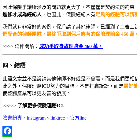
因此保險爭議所涉及的問題就更大了，不僅僅是契約法的約束
進修才成為經紀人
，也因此，保險經紀人有
足夠的經驗可以辨
我們就有非常好的案例，保戶請了其他律師，已經到了二審上
們配合的律師團隊，最終爭取到保戶應有的保險理賠金 460 萬
>>>> 延伸閱讀：
成功爭取身故理賠金 460 萬。
四、結語
此篇文章並不是說請其他律師不好或是不會贏，而是我們更相
此之外，保險理賠ICU努力的目標，不是打贏訴訟，而是
最好
使整體產業可以更友善的發展。
>>>>>
了解更多保險理賠ICU
臉書粉專
、
instagram
、
linktree
、
官方line