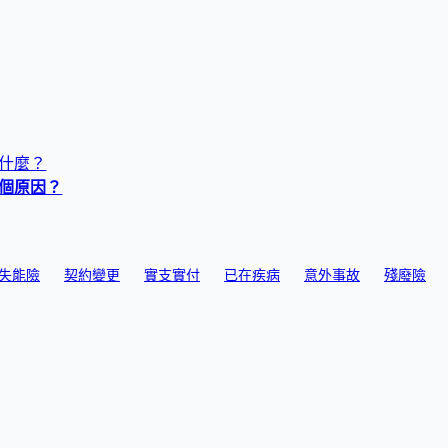
是什麼？
個原因？
失能險
契約變更
實支實付
已在疾病
意外事故
殘廢險