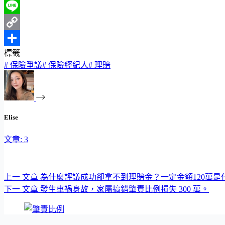
Facebook
Line
Copy
標籤
Link
分
#
保險爭議
#
保險經紀人
#
理賠
享
Elise
文章: 3
上一
文章
為什麼評議成功卻拿不到理賠金？一定金額120萬是
下一
文章
發生車禍身故，家屬搞錯肇責比例損失 300 萬。