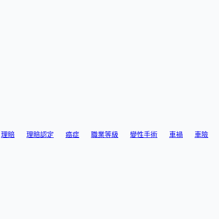
理賠
理賠認定
癌症
職業等級
變性手術
車禍
車險