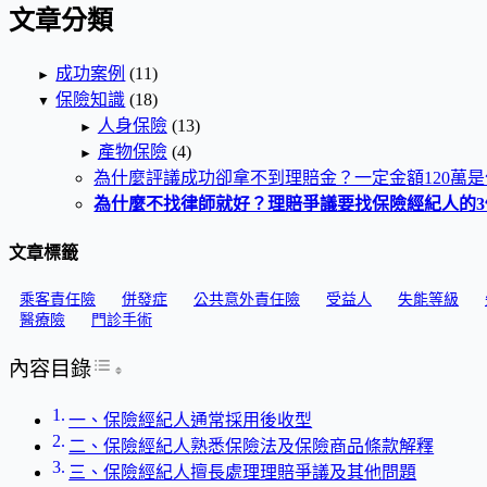
文章分類
成功案例
(11)
►
保險知識
(18)
▼
人身保險
(13)
►
產物保險
(4)
►
為什麼評議成功卻拿不到理賠金？一定金額120萬
為什麼不找律師就好？理賠爭議要找保險經紀人的3
文章標籤
乘客責任險
併發症
公共意外責任險
受益人
失能等級
醫療險
門診手術
Toggle Table of Content
內容目錄
一、保險經紀人通常採用後收型
二、保險經紀人熟悉保險法及保險商品條款解釋
三、保險經紀人擅長處理理賠爭議及其他問題