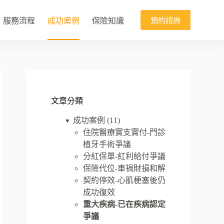
預約諮詢
服務流程
成功案例
保險知識
文章分類
成功案例
(11)
▼
住院醫療實支實付-門診
植牙手術爭議
分紅保單-紅利給付爭議
保險代位-車禍財損和解
契約停效-心肌梗塞後仍
成功復效
重大疾病-已在疾病認定
爭議