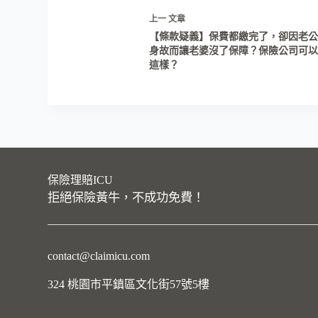
上一
文章
【條款疑義】保費都繳完了，卻因老
身故而讓老婆沒了保障？保險公司可
這樣？
保險理賠ICU
拒絕保險黃牛，不成功免費！
contact@claimicu.com
324 桃園市平鎮區文化街57號5樓