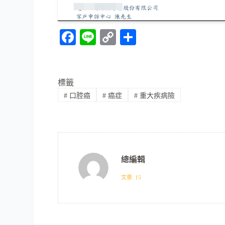
Fa
Li
C
分
ce
ne
op
享
bo
y
ok
Li
標籤
#
口腔癌
#
癌症
#
重大疾病險
nk
總編輯
文章: 15