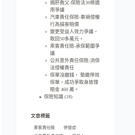
捐肝救父-保險法30條適
用爭議
汽車責任保險-車禍侵權
行為損害賠償
變更受益人效力爭議，
取回50多萬元。
乘客責任險-承保範圍爭
議
公共意外責任保險-消保
法侵權責任
保單沒繳錢， 墊繳停效
保單，成功爭取身故理
賠金 460 萬。
保險知識
(18)
►
文章標籤
乘客責任險
併發症